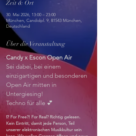
Zeit & Ort
30. Mai 2026, 13:00 – 23:00
München, Candidpl. 9, 81543 München,
Deutschland
Über die Veranstaltung
Candy x Escon Open Air
Sei dabei, bei einem 
einzigartigen und besonderen 
Open Air mitten in 
Untergiesing! 
Techno für alle 💕
⁉️ For Free?! For Real? Richtig gelesen. 
Kein Eintritt, damit jede Person, Teil 
unserer elektronischen Musikkultur sein 
kann. Wir wollen Grenzen öffnen und neue 