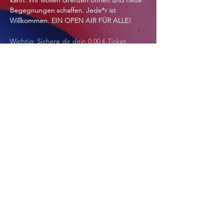
Begegnungen schaffen. Jede*r ist 
Willkommen. EIN OPEN AIR FÜR ALLE!
Wichtig: Sichere dir dein 0,00 € Ticket, 
damit wir einen Überblick behalten. First 
come first serve - Wenn wir voll sind 
schließen wir die Pforten. 
📍Wir feiern gemeinsam einmalig in einem 
tollen Hinterhof, direkt am 
Candidplatz (U1)
ganz im Stil vom Escon-Vibe.
🍬
Line-up
 - YUMM!
Wir freuen uns auf großartige Artists. Stay 
tuned!
Mehr anzeigen