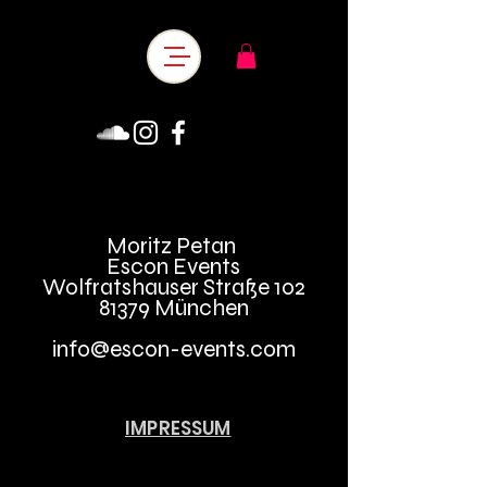
Moritz Petan
Escon Events
Wolfratshauser Straße 102
81379 München
info@escon-events.com
IMPRESSUM