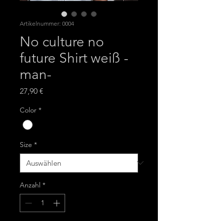
Artikelnummer: 0004
No culture no
future Shirt weiß -
man-
Preis
27,90 €
Color
*
Size
*
Anzahl
*